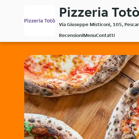
Passa
Pizzeria Totò
al
contenuto
Via Giuseppe Misticoni, 105, Pesca
principale
Recensioni
Menu
Contatti